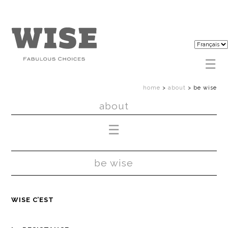
home
>
about
>
be wise
about
be wise
WISE C’EST