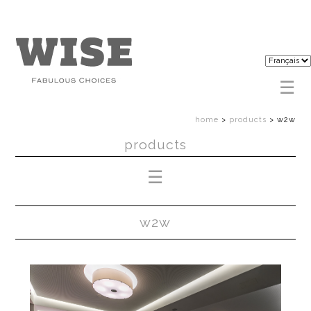
home
>
products
>
w2w
products
w2w